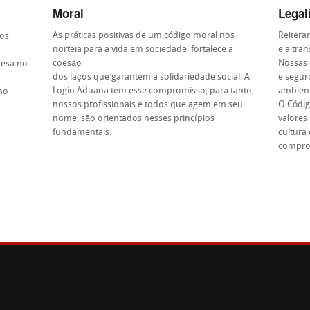
Moral
Legal
As práticas positivas de um código moral nos
Reitera
 os
norteia para a vida em sociedade, fortalece a
e a tra
coesão
Nossas 
resa no
dos laços que garantem a solidariedade social. A
e segur
Login Aduana tem esse compromisso, para tanto,
ambient
no
nossos profissionais e todos que agem em seu
O Códig
nome, são orientados nesses princípios
valores
fundamentais.
cultura
compro