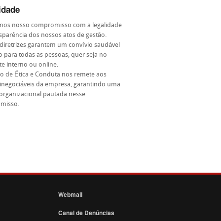
idade
mos nosso compromisso com a legalidade
nsparência dos nossos atos de gestão.
diretrizes garantem um convívio saudável
o para todas as pessoas, quer seja no
e interno ou online.
o de Ética e Conduta nos remete aos
 inegociáveis da empresa, garantindo uma
 organizacional pautada nesse
misso.
Webmail
Canal de Denúncias