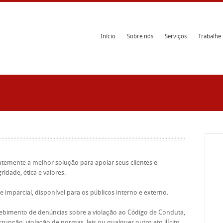
Início
Sobre nós
Serviços
Trabalhe
temente a melhor solução para apoiar seus clientes e
ridade, ética e valores.
imparcial, disponível para os públicos interno e externo.
bimento de denúncias sobre a violação ao Código de Conduta,
rupção, violação de normas, leis ou qualquer outro ato ilícito