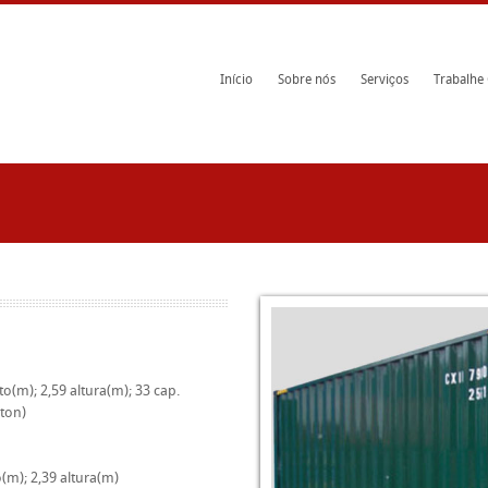
Início
Sobre nós
Serviços
Trabalhe
o(m); 2,59 altura(m); 33 cap.
(ton)
(m); 2,39 altura(m)