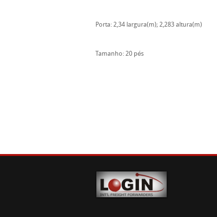
Porta: 2,34 largura(m); 2,283 altura(m)
Tamanho: 20 pés